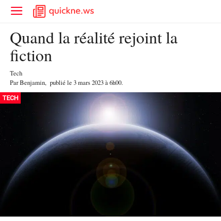
Quand la réalité rejoint la
fiction
Tech
Par
Benjamin
,
publié le
3 mars 2023
à 6h00
.
TECH