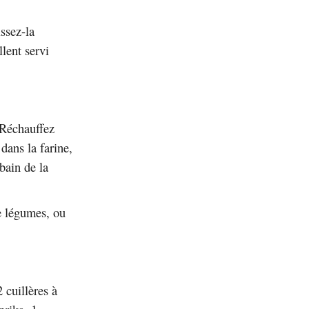
ssez-la
lent servi
 Réchauffez
dans la farine,
bain de la
de légumes, ou
cuillères à