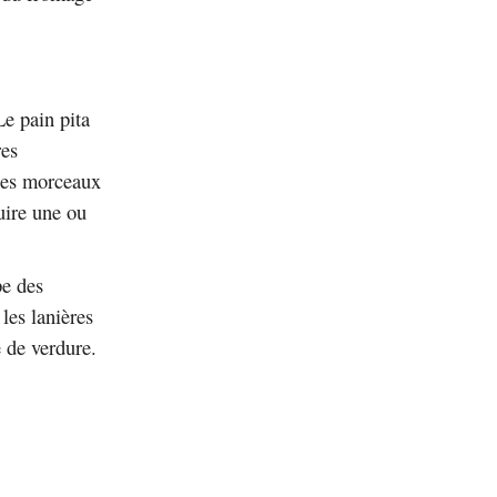
Le pain pita
res
 les morceaux
cuire une ou
pe des
les lanières
e de verdure.