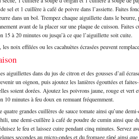
l séché, 1 cuillère à soupe d’origan et 1 cuillère à soupe de pa
 de sel et 1 cuillère à café de poivre dans l’assiette. Faites fon
rre dans un bol. Trempez chaque aiguillette dans le beurre, p
nnement avant de la placer sur une plaque de cuisson. Faites c
n 15 à 20 minutes ou jusqu’à ce que l’aiguillette soit cuite.
, les noix effilées ou les cacahuètes écrasées peuvent remplace
aison
es aiguillettes dans du jus de citron et des gousses d’ail écra
 revenir un oignon, puis ajoutez les lanières égouttées et faites-
lles soient dorées. Ajoutez les poivrons jaune, rouge et vert et
on 10 minutes à feu doux en remuant fréquemment.
e quatre grandes cuillères de sauce tomate ainsi qu’une demi-c
hili, une demi-cuillère à café de poudre de cumin ainsi que du
duisez le feu et laissez cuire pendant cinq minutes. Servez ave
uelques secondes au micro-ondes et du fromage râpé ainsi qu