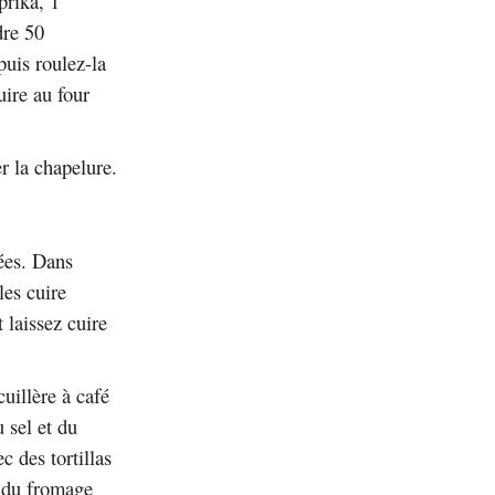
prika, 1
dre 50
uis roulez-la
uire au four
r la chapelure.
sées. Dans
les cuire
 laissez cuire
uillère à café
 sel et du
c des tortillas
e du fromage