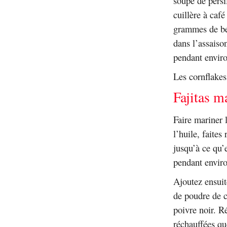
soupe de persi
cuillère à café
grammes de beu
dans l’assaiso
pendant enviro
Les cornflakes
Fajitas m
Faire mariner l
l’huile, faites
jusqu’à ce qu’e
pendant envir
Ajoutez ensuit
de poudre de c
poivre noir. Ré
réchauffées q