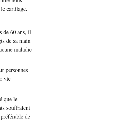
e cartilage.
 de 60 ans, il
gts de sa main
aucune maladie
our personnes
r vie
é que le
ts souffraient
 préférable de