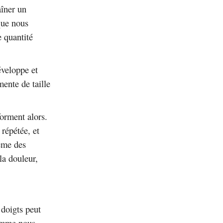
aîner un
 que nous
 quantité
éveloppe et
mente de taille
forment alors.
 répétée, et
même des
la douleur,
 doigts peut
comme nous