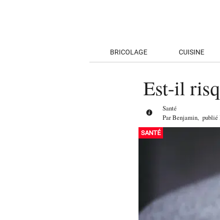
BRICOLAGE
CUISINE
Est-il ris
Santé
Par
Benjamin
,
publié
SANTÉ