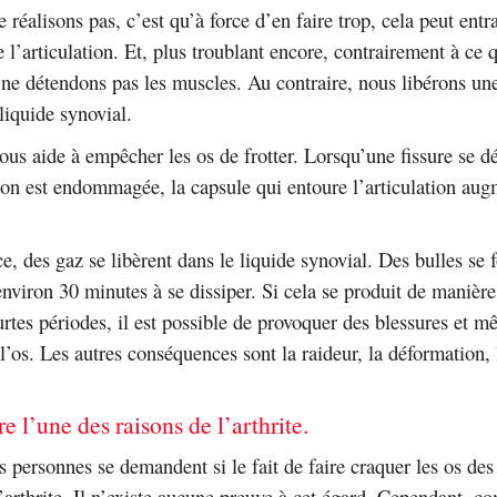
réalisons pas, c’est qu’à force d’en faire trop, cela peut entr
e l’articulation. Et, plus troublant encore, contrairement à ce
ne détendons pas les muscles. Au contraire, nous libérons une
liquide synovial.
nous aide à empêcher les os de frotter. Lorsqu’une fissure se d
tion est endommagée, la capsule qui entoure l’articulation aug
, des gaz se libèrent dans le liquide synovial. Des bulles se 
environ 30 minutes à se dissiper. Si cela se produit de manière
rtes périodes, il est possible de provoquer des blessures et 
 l’os. Les autres conséquences sont la raideur, la déformation, 
re l’une des raisons de l’arthrite.
personnes se demandent si le fait de faire craquer les os des
’arthrite. Il n’existe aucune preuve à cet égard. Cependant, 