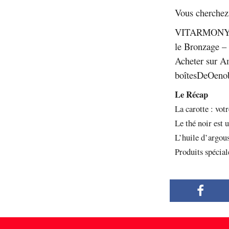
Vous cherchez 
VITARMONYL Op
le Bronzage –
Acheter sur A
boîtesDeOeno
Le Récap
La carotte : vot
Le thé noir est 
L’huile d’argous
Produits spécia