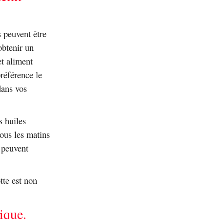
s peuvent être
obtenir un
et aliment
référence le
dans vos
s huiles
ous les matins
 peuvent
tte est non
ique.