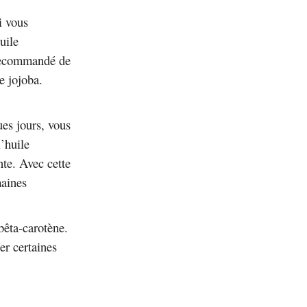
i vous
uile
t recommandé de
e jojoba.
ues jours, vous
’huile
nte. Avec cette
maines
 bêta-carotène.
er certaines