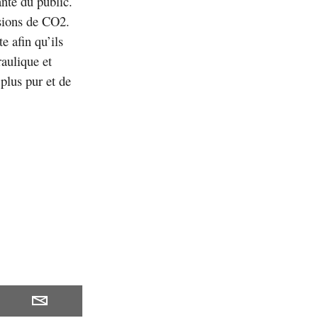
anté du public.
ssions de CO2.
e afin qu’ils
aulique et
 plus pur et de