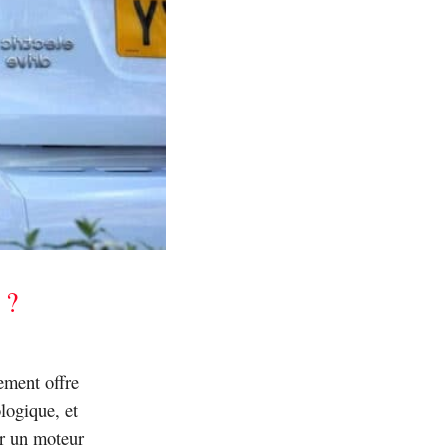
 ?
ement offre
logique, et
er un moteur