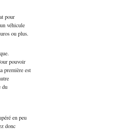
tat pour
 un véhicule
uros ou plus.
ique.
 Pour pouvoir
La première est
autre
e du
cupéré en peu
vez donc