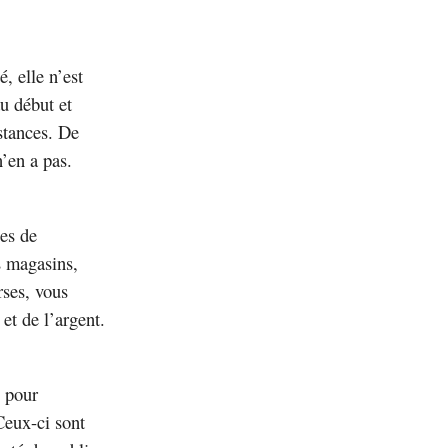
, elle n’est
au début et
stances. De
n’en a pas.
es de
s magasins,
rses, vous
et de l’argent.
s pour
eux-ci sont